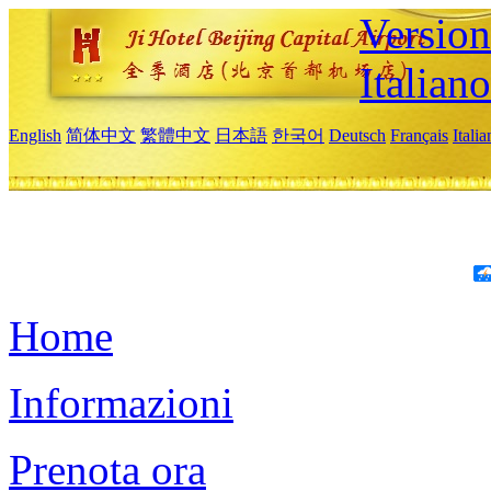
Version
Italiano
English
简体中文
繁體中文
日本語
한국어
Deutsch
Français
Itali
Home
Informazioni
Prenota ora