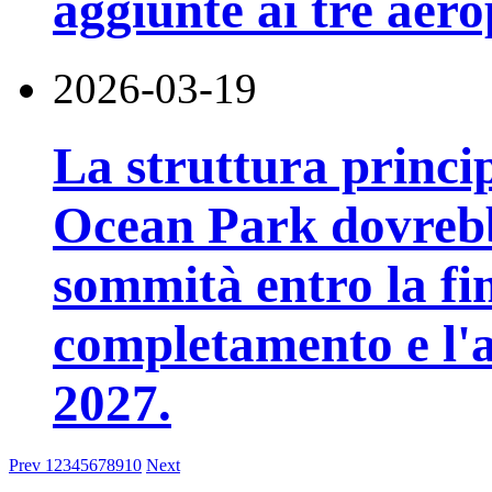
aggiunte ai tre aero
2026-03-19
La struttura princi
Ocean Park dovrebb
sommità entro la fin
completamento e l'ap
2027.
Prev
1
2
3
4
5
6
7
8
9
10
Next