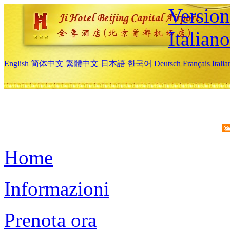
Version
Italiano
English
简体中文
繁體中文
日本語
한국어
Deutsch
Français
Itali
Home
Informazioni
Prenota ora