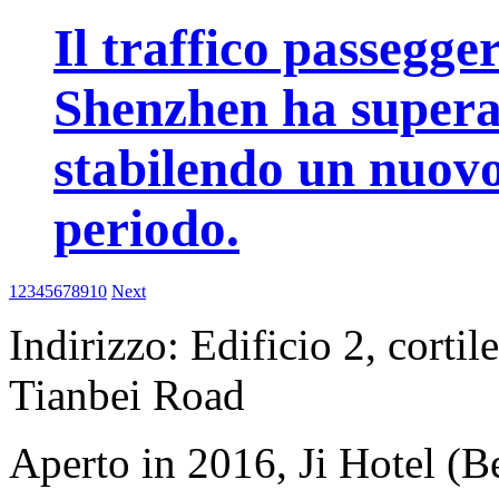
Il traffico passegge
Shenzhen ha superat
stabilendo un nuovo
periodo.
1
2
3
4
5
6
7
8
9
10
Next
Indirizzo: Edificio 2, cortil
Tianbei Road
Aperto in 2016, Ji Hotel (Be