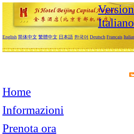
Version
Italiano
English
简体中文
繁體中文
日本語
한국어
Deutsch
Français
Itali
Home
Informazioni
Prenota ora