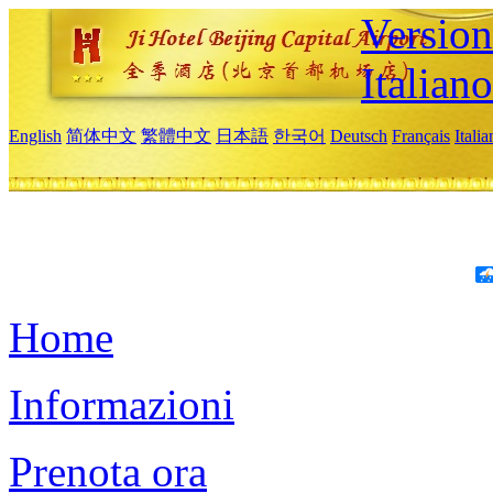
Version
Italiano
English
简体中文
繁體中文
日本語
한국어
Deutsch
Français
Itali
Home
Informazioni
Prenota ora