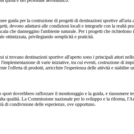
ssa quota e del personale aeronautico.
nee guida per la costruzione di progetti di destinazioni sportive all'aria 
etti, devono adattarsi alle condizioni locali e integrarle con la realtà pra
scala che danneggino l'ambiente naturale. Per i progetti che richiedono in
le ottimizzata, privilegiando semplicità e praticità.
i si trovano destinazioni sportive all'aperto sono i principali attori nello
mplementazione di varie iniziative, tra cui eventi, costruzione di impian
 l'offerta di prodotti, arricchire l'esperienza delle attività e stabilire 
e lo sport dovrebbero rafforzare il monitoraggio e la guida, e riassumere 
di alta qualità. La Commissione nazionale per lo sviluppo e la riforma, l'
ità di condivisione delle esperienze, ove opportuno.