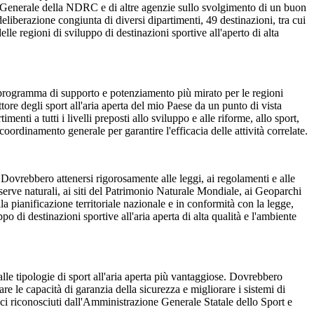
cio Generale della NDRC e di altre agenzie sullo svolgimento di un buon
deliberazione congiunta di diversi dipartimenti, 49 destinazioni, tra cui
le regioni di sviluppo di destinazioni sportive all'aperto di alta
n programma di supporto e potenziamento più mirato per le regioni
ttore degli sport all'aria aperta del mio Paese da un punto di vista
nti a tutti i livelli preposti allo sviluppo e alle riforme, allo sport,
l coordinamento generale per garantire l'efficacia delle attività correlate.
. Dovrebbero attenersi rigorosamente alle leggi, ai regolamenti e alle
 riserve naturali, ai siti del Patrimonio Naturale Mondiale, ai Geoparchi
lla pianificazione territoriale nazionale e in conformità con la legge,
o di destinazioni sportive all'aria aperta di alta qualità e l'ambiente
 alle tipologie di sport all'aria aperta più vantaggiose. Dovrebbero
re le capacità di garanzia della sicurezza e migliorare i sistemi di
ci riconosciuti dall'Amministrazione Generale Statale dello Sport e