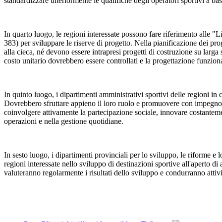
standardizzare ulteriormente le qualifiche degli operatori sportivi a ba
In quarto luogo, le regioni interessate possono fare riferimento alle "Li
383) per sviluppare le riserve di progetto. Nella pianificazione dei prog
alla cieca, né devono essere intrapresi progetti di costruzione su larga 
costo unitario dovrebbero essere controllati e la progettazione funziona
In quinto luogo, i dipartimenti amministrativi sportivi delle regioni in cu
Dovrebbero sfruttare appieno il loro ruolo e promuovere con impegno l'i
coinvolgere attivamente la partecipazione sociale, innovare costantemente
operazioni e nella gestione quotidiane.
In sesto luogo, i dipartimenti provinciali per lo sviluppo, le riforme 
regioni interessate nello sviluppo di destinazioni sportive all'aperto 
valuteranno regolarmente i risultati dello sviluppo e condurranno attiv