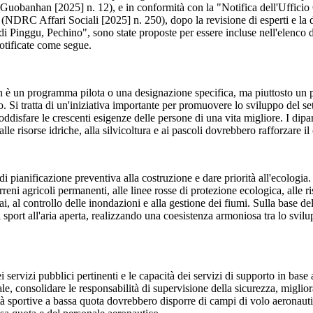
tà" (Guobanhan [2025] n. 12), e in conformità con la "Notifica dell'Uffi
à" (NDRC Affari Sociali [2025] n. 250), dopo la revisione di esperti e la 
di Pinggu, Pechino", sono state proposte per essere incluse nell'elenco del
notificate come segue.
à non è un programma pilota o una designazione specifica, ma piuttosto u
po. Si tratta di un'iniziativa importante per promuovere lo sviluppo del se
isfare le crescenti esigenze delle persone di una vita migliore. I dipartime
, alle risorse idriche, alla silvicoltura e ai pascoli dovrebbero rafforzare i
di pianificazione preventiva alla costruzione e dare priorità all'ecologia
terreni agricoli permanenti, alle linee rosse di protezione ecologica, alle
iai, al controllo delle inondazioni e alla gestione dei fiumi. Sulla base de
 sport all'aria aperta, realizzando una coesistenza armoniosa tra lo svilupp
ei servizi pubblici pertinenti e le capacità dei servizi di supporto in base
le, consolidare le responsabilità di supervisione della sicurezza, migliora
tà sportive a bassa quota dovrebbero disporre di campi di volo aeronauti