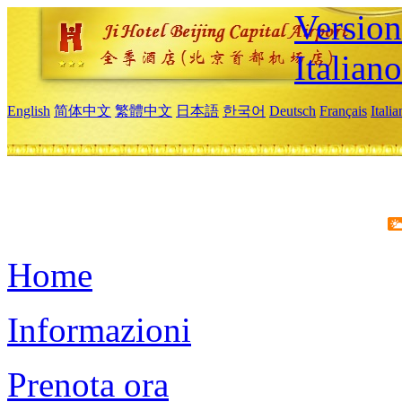
Version
Italiano
English
简体中文
繁體中文
日本語
한국어
Deutsch
Français
Itali
Home
Informazioni
Prenota ora