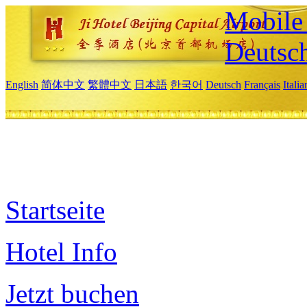
Mobile 
Deutsc
English
简体中文
繁體中文
日本語
한국어
Deutsch
Français
Itali
Startseite
Hotel Info
Jetzt buchen