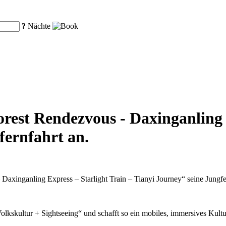
?
Nächte
est Rendezvous - Daxinganling E
fernfahrt an.
axinganling Express – Starlight Train – Tianyi Journey“ seine Jungfer
kskultur + Sightseeing“ und schafft so ein mobiles, immersives Kultu