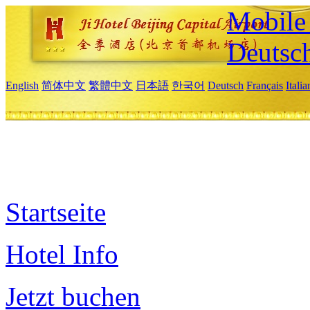
Mobile 
Deutsc
English
简体中文
繁體中文
日本語
한국어
Deutsch
Français
Itali
Startseite
Hotel Info
Jetzt buchen