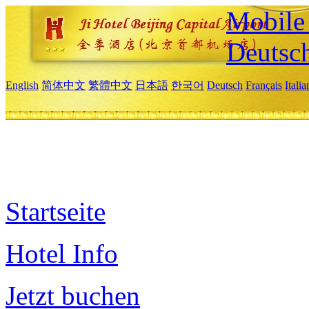
Mobile 
Deutsc
English
简体中文
繁體中文
日本語
한국어
Deutsch
Français
Itali
Startseite
Hotel Info
Jetzt buchen