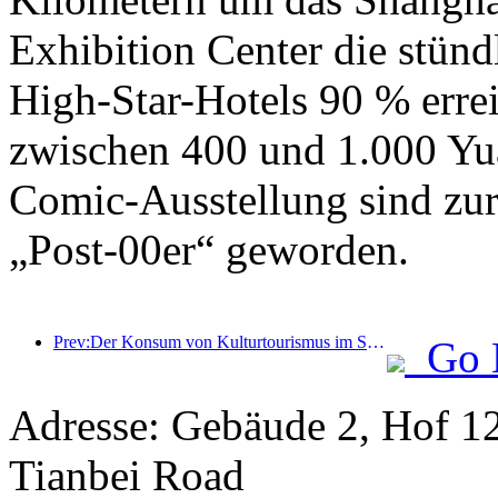
Exhibition Center die stün
High-Star-Hotels 90 % errei
zwischen 400 und 1.000 Yu
Comic-Ausstellung sind zur
„Post-00er“ geworden.
Prev:Der Konsum von Kulturtourismus im Sommer stieg im Vergleich zum Vormonat um mehr als 20 %, wobei Peking, Shanghai, Chengdu, Xi'an und Guangzhou die beliebtesten Reiseziele sind
Go 
Adresse: Gebäude 2, Hof 12
Tianbei Road