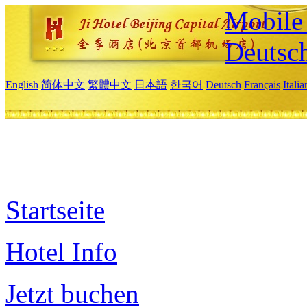
Mobile 
Deutsc
English
简体中文
繁體中文
日本語
한국어
Deutsch
Français
Itali
Startseite
Hotel Info
Jetzt buchen