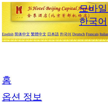
모바일
한국어
English
简体中文
繁體中文
日本語
한국어
Deutsch
Français
Itali
홈
옵션 정보