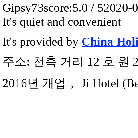
Gipsy73
score:5.0 / 5
2020-0
It's quiet and convenient
It's provided by
China Hol
주소: 천축 거리 12 호 원 
2016년 개업， Ji Hotel (Beiji