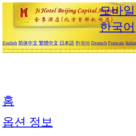
모바일
한국어
English
简体中文
繁體中文
日本語
한국어
Deutsch
Français
Itali
홈
옵션 정보