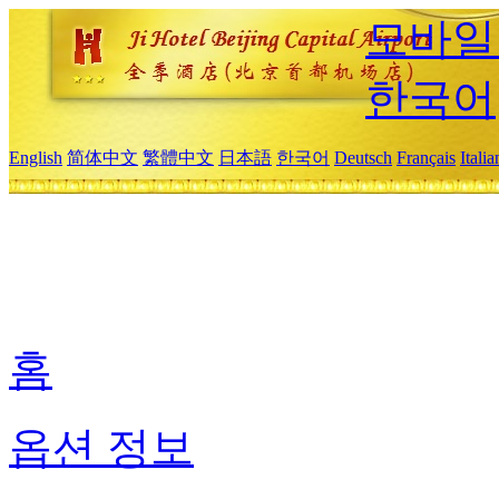
모바일
한국어
English
简体中文
繁體中文
日本語
한국어
Deutsch
Français
Itali
홈
옵션 정보