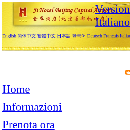
Version
Italiano
English
简体中文
繁體中文
日本語
한국어
Deutsch
Français
Itali
Home
Informazioni
Prenota ora