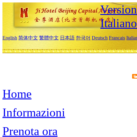
Version
Italiano
English
简体中文
繁體中文
日本語
한국어
Deutsch
Français
Itali
Home
Informazioni
Prenota ora