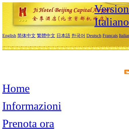
Version
Italiano
English
简体中文
繁體中文
日本語
한국어
Deutsch
Français
Itali
Home
Informazioni
Prenota ora