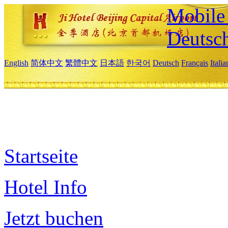
Mobile 
Deutsc
English
简体中文
繁體中文
日本語
한국어
Deutsch
Français
Itali
Startseite
Hotel Info
Jetzt buchen