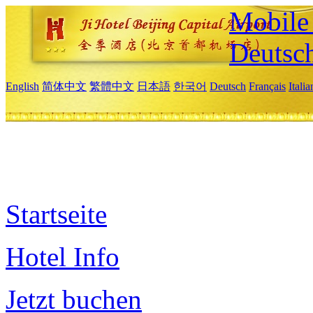
Mobile 
Deutsc
English
简体中文
繁體中文
日本語
한국어
Deutsch
Français
Itali
Startseite
Hotel Info
Jetzt buchen