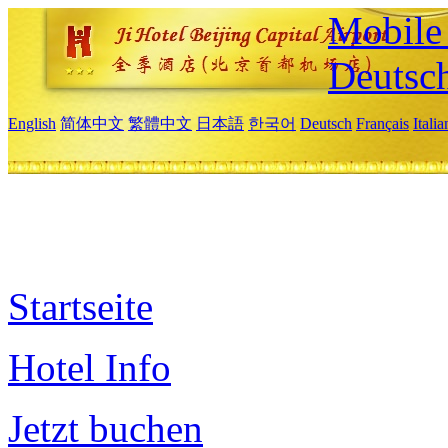
Mobile 
Deutsc
English
简体中文
繁體中文
日本語
한국어
Deutsch
Français
Itali
Startseite
Hotel Info
Jetzt buchen