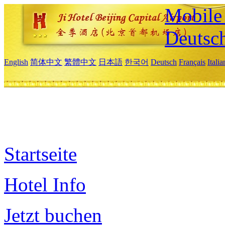
Mobile 
Deutsc
English
简体中文
繁體中文
日本語
한국어
Deutsch
Français
Itali
Startseite
Hotel Info
Jetzt buchen