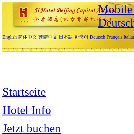
Mobile 
Deutsc
English
简体中文
繁體中文
日本語
한국어
Deutsch
Français
Itali
Startseite
Hotel Info
Jetzt buchen