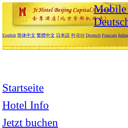
Mobile 
Deutsc
English
简体中文
繁體中文
日本語
한국어
Deutsch
Français
Itali
Startseite
Hotel Info
Jetzt buchen