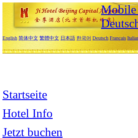
Mobile 
Deutsc
English
简体中文
繁體中文
日本語
한국어
Deutsch
Français
Itali
Startseite
Hotel Info
Jetzt buchen