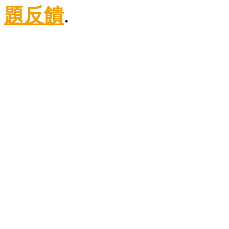
題反饋
.