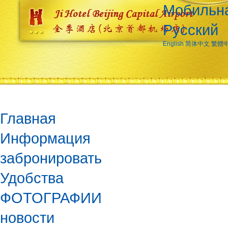
Мобильна
Русский
English
简体中文
繁體
Главная
Информация
забронировать
Удобства
ФОТОГРАФИИ
новости