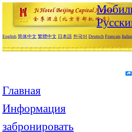
Мобиль
Русски
English
简体中文
繁體中文
日本語
한국어
Deutsch
Français
Itali
Главная
Информация
забронировать