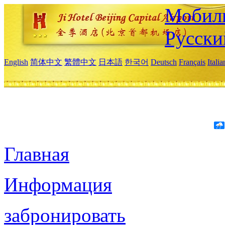
Мобиль
Русски
English
简体中文
繁體中文
日本語
한국어
Deutsch
Français
Itali
Главная
Информация
забронировать