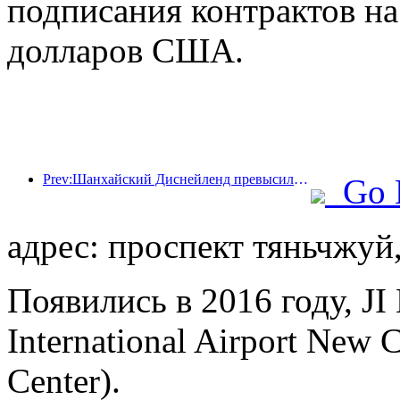
подписания контрактов н
долларов США.
Prev:Шанхайский Диснейленд превысил 100 миллионов посетителей и планирует расшириться за счет открытия четвертого тематического отеля.
Go 
адрес: проспект тяньчжуй,
Появились в 2016 году, JI 
International Airport New C
Center).