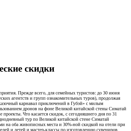
еские скидки
риятия. Прежде всего, для семейных туристов: до 30 июня
ческих агентств и групп ознакомительных туров), продолжая
Сказочный карнавал приключений в Губэй» с милым
льзованием дронов на фоне Великой китайской стены Симатай
 проекты. Что касается скидок, с сегодняшнего дня по 31
 однодневный тур по Великой китайской стене Симатай
ми на оба живописных места и 30%-ной скидкой на отели при
елей и детей и мастер-классы по изготовлению сувениров