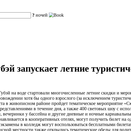
?
ночей
бэй запускает летние туристич
убэй на воде стартовали многочисленные летние скидки и мероп
опровождении хотя бы одного взрослого (за исключением туристи
густа в живописном районе пройдет тематическое мероприятие «
дставлениями в течение дня, а также 400 световых шоу с испо
 вечеринки у бассейна и другие дневные и ночные карнавальные
анавливается в кооперативных отелях, могут получить билет на
экзамены в колледж могут воспользоваться бесплатными билета
сной местности также открылись тематические обеды для родит