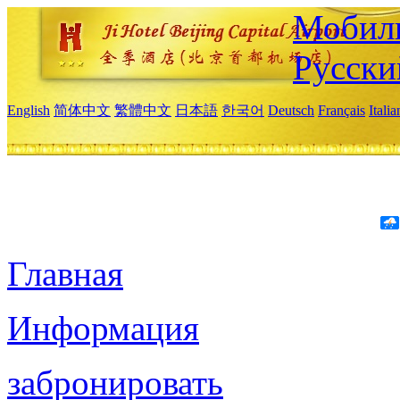
Мобиль
Русски
English
简体中文
繁體中文
日本語
한국어
Deutsch
Français
Itali
Главная
Информация
забронировать