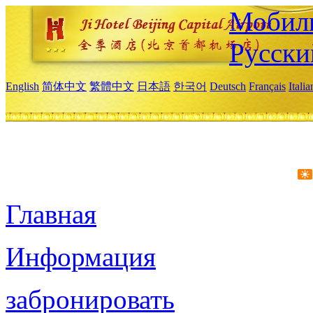
Мобиль
Русски
English
简体中文
繁體中文
日本語
한국어
Deutsch
Français
Itali
Главная
Информация
забронировать