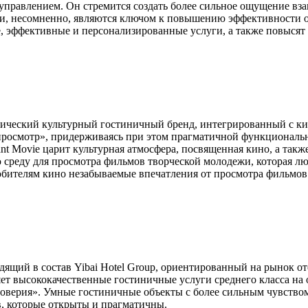
управлением. Он стремится создать более сильное ощущение вз
, несомненно, являются ключом к повышению эффективности от
, эффективные и персонализированные услуги, а также повысят 
атический культурный гостиничный бренд, интегрированный с к
росмотр», придерживаясь при этом прагматичной функциональ
nt Movie царит культурная атмосфера, посвященная кино, а такж
реду для просмотра фильмов творческой молодежи, которая люби
юбителям кино незабываемые впечатления от просмотра фильмов
одящий в состав Yibai Hotel Group, ориентированный на рынок от
яет высококачественные гостиничные услуги среднего класса н
 доверия». Умные гостиничные объекты с более сильным чувств
в, которые открыты и прагматичны.