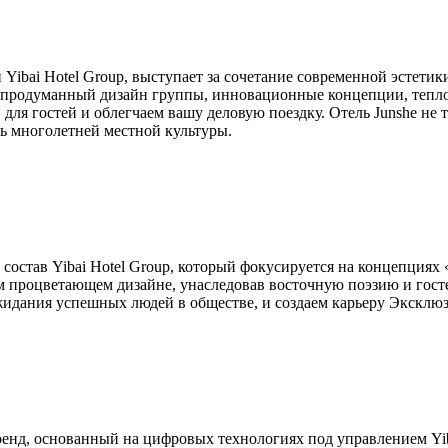
Yibai Hotel Group, выступает за сочетание современной эстети
 продуманный дизайн группы, инновационные концепции, тепло
 для гостей и облегчаем вашу деловую поездку. Отель Junshe н
ть многолетней местной культуры.
в состав Yibai Hotel Group, который фокусируется на концепция
ом процветающем дизайне, унаследовав восточную поэзию и гос
жидания успешных людей в обществе, и создаем карьеру Эксклю
енд, основанный на цифровых технологиях под управлением Yib