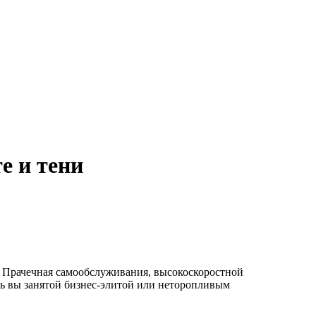
е и тени
. Прачечная самообслуживания, высокоскоростной
дь вы занятой бизнес-элитой или неторопливым