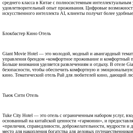
среднего класса в Китае с полносистемным интеллектуальным 
удовлетворительный опыт проживания. Цифровые возможности
искусственного интеллекта AI, клиенты получат более удобные
Блокбастер Кино Отель
Giant Movie Hotel — это молодой, модный и авангардный тем
управления брендом «комфортное проживание и комфортный п
Больше внимания уделяется развлечениям и отдыху. В отеле Gia
безопасности, чтобы обеспечить комфортную и эмоциональную с
кино. Тематический отель Рай для любителей кино, дающий л
Тьюк Сити Отель
Tuke City Hotel — это отель с ограниченным набором услуг, вх
основанный на китайской ценности «гармонии», и предоставл
«приличия, справедливости, доброжелательности, мудрости и
место для накопления богатства для деловых путешественнико