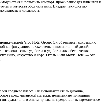
аимодействия и повысить комфорт. проживание для клиентов и
елей и качества обслуживания. Внедряя технологию
лояльность и лояльность.
иноиндустрией Yibo Hotel Group. Он объединяет концепцию
ной конфигурации. также очень инновационный дизайн.
е высококлассные удобства и удобства для обеспечения
т кино, искусство и кофе. Отель Giant Movie Hotel — это
.
елей среднего класса. Он использует стиль дизайна,
а основе конфуцианской пятерки. неизменные принципы
ом интерактивного опыта призваны предоставить гармоничное