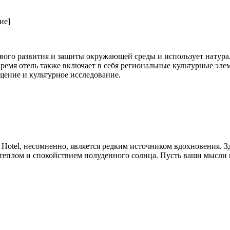
ие]
ивого развития и защиты окружающей среды и использует натур
время отель также включает в себя региональные культурные эл
щение и культурное исследование.
ie Hotel, несомненно, является редким источником вдохновения.
я теплом и спокойствием полуденного солнца. Пусть ваши мысли