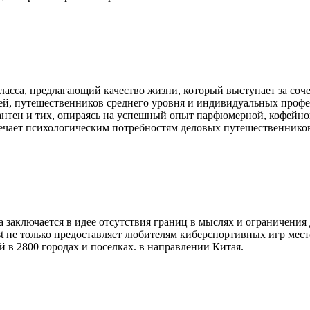
о класса, предлагающий качество жизни, который выступает за со
ей, путешественников среднего уровня и индивидуальных профес
антен и тих, опираясь на успешный опыт парфюмерной, кофейной
ечает психологическим потребностям деловых путешественников
а заключается в идее отсутствия границ в мыслях и ограничени
st не только предоставляет любителям киберспортивных игр место
 в 2800 городах и поселках. в направлении Китая.