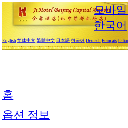
모바일
한국어
English
简体中文
繁體中文
日本語
한국어
Deutsch
Français
Itali
홈
옵션 정보