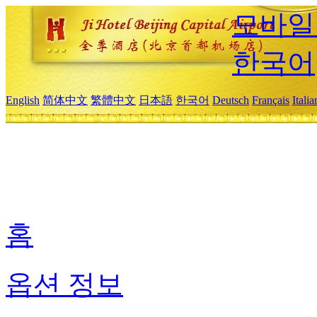
모바일
한국어
English
简体中文
繁體中文
日本語
한국어
Deutsch
Français
Itali
홈
옵션 정보