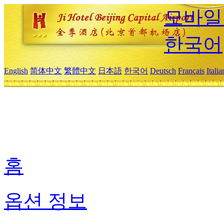
모바일
한국어
English
简体中文
繁體中文
日本語
한국어
Deutsch
Français
Itali
홈
옵션 정보