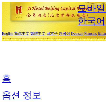
모바일
한국어
English
简体中文
繁體中文
日本語
한국어
Deutsch
Français
Itali
홈
옵션 정보