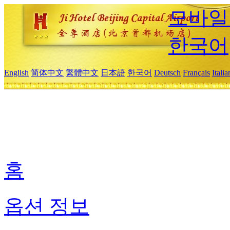
모바일
한국어
English
简体中文
繁體中文
日本語
한국어
Deutsch
Français
Itali
홈
옵션 정보