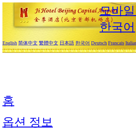
모바일
한국어
English
简体中文
繁體中文
日本語
한국어
Deutsch
Français
Itali
홈
옵션 정보