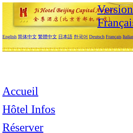
Versio
Françai
English
简体中文
繁體中文
日本語
한국어
Deutsch
Français
Itali
Accueil
Hôtel Infos
Réserver