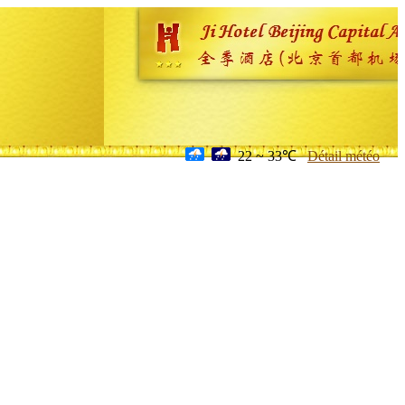
22 ~ 33℃
Détail météo