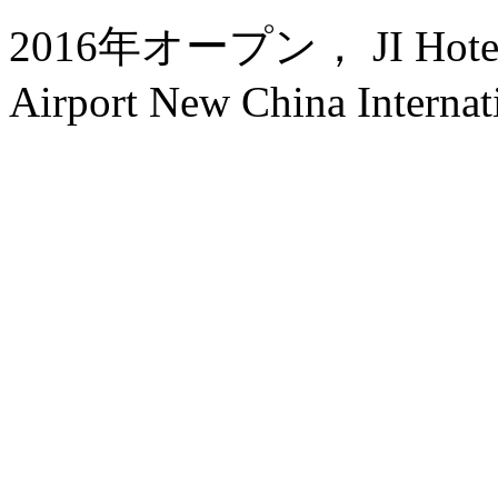
2016年オープン， JI Hotel (Be
Airport New China Internati