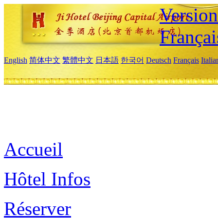
Versio
Françai
English
简体中文
繁體中文
日本語
한국어
Deutsch
Français
Itali
Accueil
Hôtel Infos
Réserver