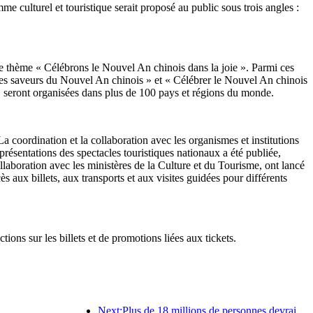
culturel et touristique serait proposé au public sous trois angles :
 le thème « Célébrons le Nouvel An chinois dans la joie ». Parmi ces
et les saveurs du Nouvel An chinois » et « Célébrer le Nouvel An chinois
 seront organisées dans plus de 100 pays et régions du monde.
 coordination et la collaboration avec les organismes et institutions
ésentations des spectacles touristiques nationaux a été publiée,
ollaboration avec les ministères de la Culture et du Tourisme, ont lancé
ès aux billets, aux transports et aux visites guidées pour différents
ons sur les billets et de promotions liées aux tickets.
Next:Plus de 18 millions de personnes devraient entrer et sortir du pays pendant les neuf jours de vacances du Nouvel An chinois.