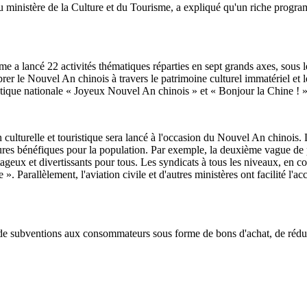
inistère de la Culture et du Tourisme, a expliqué qu'un riche programme 
isme a lancé 22 activités thématiques réparties en sept grands axes, sous
Célébrer le Nouvel An chinois à travers le patrimoine culturel immatériel 
ique nationale « Joyeux Nouvel An chinois » et « Bonjour la Chine ! »
ulturelle et touristique sera lancé à l'occasion du Nouvel An chinois. La
res bénéfiques pour la population. Par exemple, la deuxième vague de pr
tageux et divertissants pour tous. Les syndicats à tous les niveaux, en c
Parallèlement, l'aviation civile et d'autres ministères ont facilité l'acc
de subventions aux consommateurs sous forme de bons d'achat, de réducti