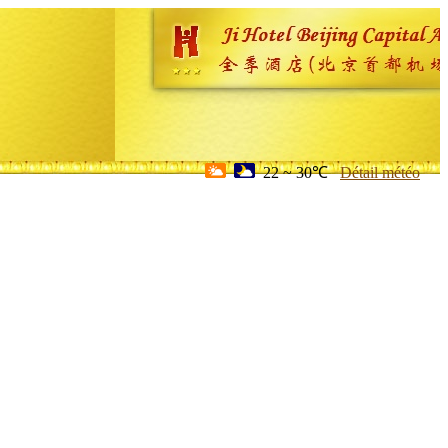
22 ~ 30℃
Détail météo