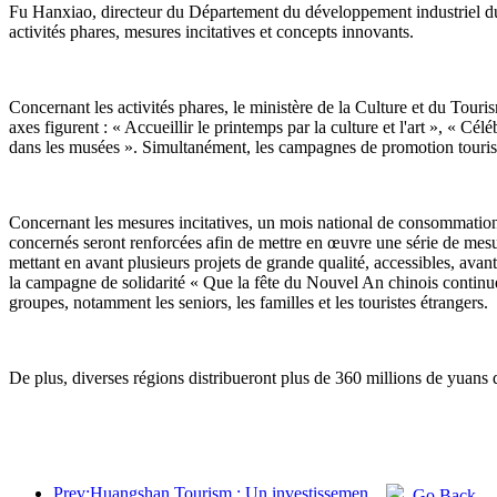
Fu Hanxiao, directeur du Département du développement industriel du m
activités phares, mesures incitatives et concepts innovants.
Concernant les activités phares, le ministère de la Culture et du Tour
axes figurent : « Accueillir le printemps par la culture et l'art », « 
dans les musées ». Simultanément, les campagnes de promotion tourist
Concernant les mesures incitatives, un mois national de consommation c
concernés seront renforcées afin de mettre en œuvre une série de mesu
mettant en avant plusieurs projets de grande qualité, accessibles, avan
la campagne de solidarité « Que la fête du Nouvel An chinois continue ». 
groupes, notamment les seniors, les familles et les touristes étrangers.
De plus, diverses régions distribueront plus de 360 millions de yuans 
Prev:Huangshan Tourism : Un investissement de 530 millions de yuans est prévu pour la rénovation des hôtels.
Go Back