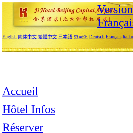
Versio
Françai
English
简体中文
繁體中文
日本語
한국어
Deutsch
Français
Itali
Accueil
Hôtel Infos
Réserver