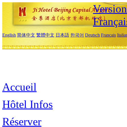
Versio
Françai
English
简体中文
繁體中文
日本語
한국어
Deutsch
Français
Itali
Accueil
Hôtel Infos
Réserver